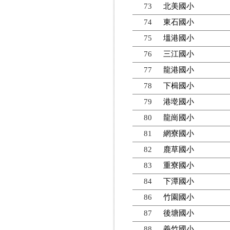
73
北美國小
74
東石國小
75
塭港國小
76
三江國小
77
龍港國小
78
下楫國小
79
港墘國小
80
龍崗國小
81
網寮國小
82
鹿草國小
83
重寮國小
84
下潭國小
86
竹園國小
87
後塘國小
88
義竹國小