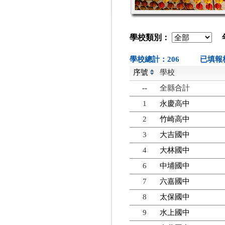
學校類別：
年
學校總計：206
已填報
序號
學校
--
全縣合計
1
永慶高中
2
竹崎高中
3
大吉國中
4
大林國中
6
中埔國中
7
六嘉國中
8
太保國中
9
水上國中