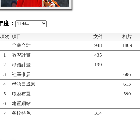
年度：
項次
項目
文件
相片
--
全縣合計
948
1809
1
教學計畫
435
2
母語計畫
199
3
社區推展
606
4
母語日成果
613
5
環境布置
590
6
建置網站
7
各校特色
314