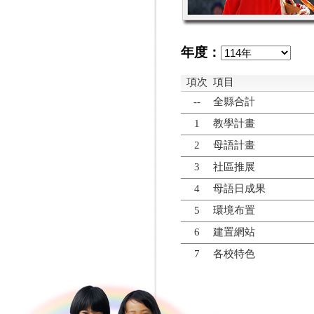
年度：
項次
項目
--
全縣合計
1
教學計畫
2
母語計畫
3
社區推展
4
母語日成果
5
環境布置
6
建置網站
7
各校特色